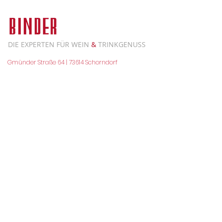
DIE EXPERTEN FÜR WEIN
&
TRINKGENUSS
Gmünder Straße 64 | 73614 Schorndorf
Tel. 07181 99 03 270
UNSERE ÖFFNUNGSZEITEN:
Mo. - Fr. 08.00 bis 19.00 Uhr
Sa. 08.00 bis 16.00 Uhr